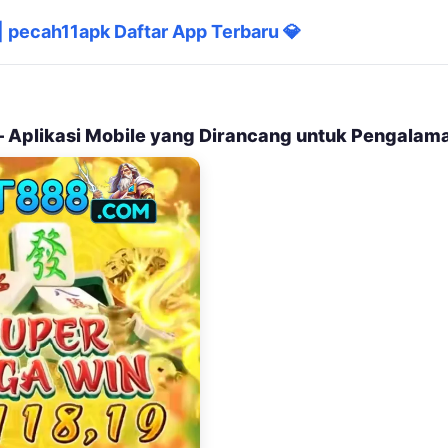
| pecah11apk Daftar App Terbaru 💎
 Aplikasi Mobile yang Dirancang untuk Pengalam