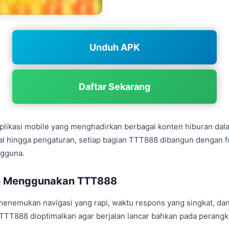
Unduh APK
Daftar Sekarang
likasi mobile yang menghadirkan berbagai konten hiburan dal
al hingga pengaturan, setiap bagian TTT888 dibangun dengan 
gguna.
n Menggunakan TTT888
enemukan navigasi yang rapi, waktu respons yang singkat, dan
TTT888 dioptimalkan agar berjalan lancar bahkan pada perangk