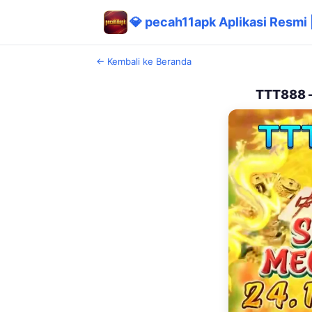
💎 pecah11apk Aplikasi Resmi 
← Kembali ke Beranda
TTT888 –