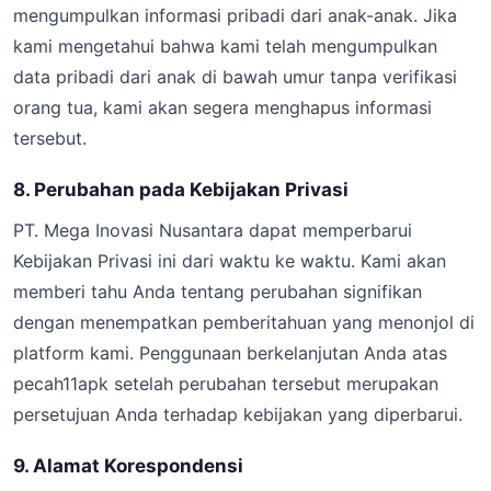
mengumpulkan informasi pribadi dari anak-anak. Jika
kami mengetahui bahwa kami telah mengumpulkan
data pribadi dari anak di bawah umur tanpa verifikasi
orang tua, kami akan segera menghapus informasi
tersebut.
8. Perubahan pada Kebijakan Privasi
PT. Mega Inovasi Nusantara dapat memperbarui
Kebijakan Privasi ini dari waktu ke waktu. Kami akan
memberi tahu Anda tentang perubahan signifikan
dengan menempatkan pemberitahuan yang menonjol di
platform kami. Penggunaan berkelanjutan Anda atas
pecah11apk setelah perubahan tersebut merupakan
persetujuan Anda terhadap kebijakan yang diperbarui.
9. Alamat Korespondensi