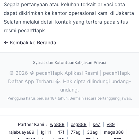
Segala pertanyaan atau keluhan terkait privasi data
dapat dikirimkan ke kantor operasional kami di Jakarta
Selatan melalui detail kontak yang tertera pada situs
resmi pecah11apk.
← Kembali ke Beranda
Syarat dan Ketentuan
Kebijakan Privasi
© 2026 💎 pecah11apk Aplikasi Resmi | pecah11apk
Daftar App Terbaru 💎. Hak cipta dilindungi undang-
undang.
Pengguna harus berusia 18+ tahun. Bermain secara bertanggung jawab.
Partner Kami：
wp888
|
osg888
|
ke7
|
v89
|
rajabuaya89
|
lg111
|
47f
|
77ag
|
33ag
|
mega388
|