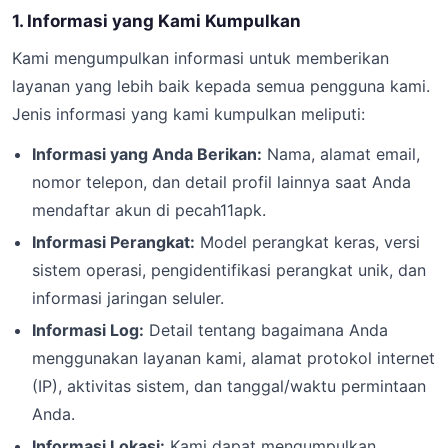
1. Informasi yang Kami Kumpulkan
Kami mengumpulkan informasi untuk memberikan
layanan yang lebih baik kepada semua pengguna kami.
Jenis informasi yang kami kumpulkan meliputi:
Informasi yang Anda Berikan:
Nama, alamat email,
nomor telepon, dan detail profil lainnya saat Anda
mendaftar akun di pecah11apk.
Informasi Perangkat:
Model perangkat keras, versi
sistem operasi, pengidentifikasi perangkat unik, dan
informasi jaringan seluler.
Informasi Log:
Detail tentang bagaimana Anda
menggunakan layanan kami, alamat protokol internet
(IP), aktivitas sistem, dan tanggal/waktu permintaan
Anda.
Informasi Lokasi:
Kami dapat mengumpulkan