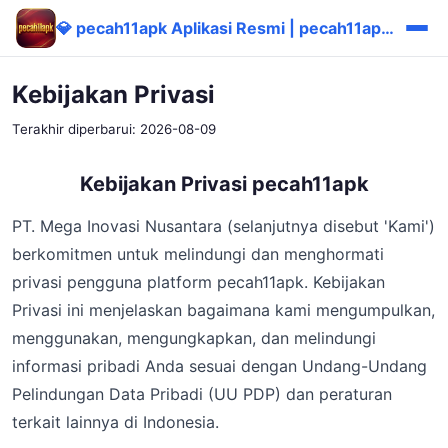
💎 pecah11apk Aplikasi Resmi | pecah11apk Daftar App Terbaru 💎
Kebijakan Privasi
Terakhir diperbarui: 2026-08-09
Kebijakan Privasi pecah11apk
PT. Mega Inovasi Nusantara (selanjutnya disebut 'Kami')
berkomitmen untuk melindungi dan menghormati
privasi pengguna platform pecah11apk. Kebijakan
Privasi ini menjelaskan bagaimana kami mengumpulkan,
menggunakan, mengungkapkan, dan melindungi
informasi pribadi Anda sesuai dengan Undang-Undang
Pelindungan Data Pribadi (UU PDP) dan peraturan
terkait lainnya di Indonesia.