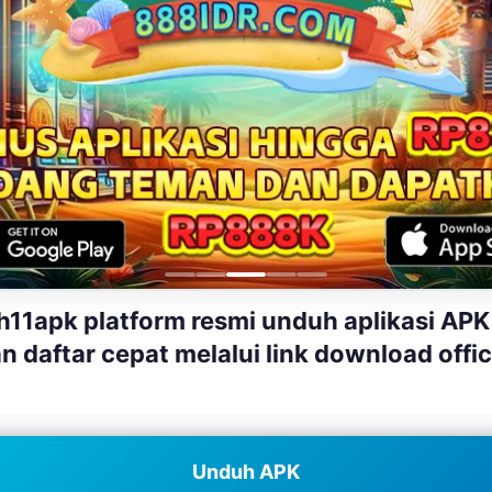
11apk platform resmi unduh aplikasi APK
n daftar cepat melalui link download offic
Unduh APK