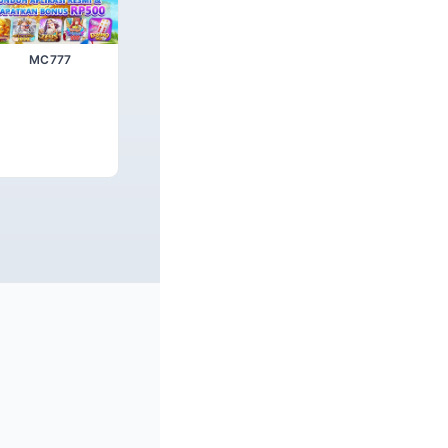
MC777