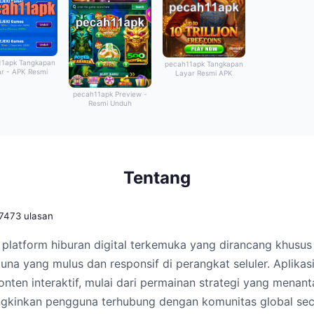
11apk Tangkapan
pecah11apk Tangkapan
r - APK Resmi
Layar Resmi APK
pecah11apk Preview -
Resmi Unduh
Tentang
7473 ulasan
 platform hiburan digital terkemuka yang dirancang khusu
a yang mulus dan responsif di perangkat seluler. Aplikas
ten interaktif, mulai dari permainan strategi yang menant
gkinkan pengguna terhubung dengan komunitas global sec