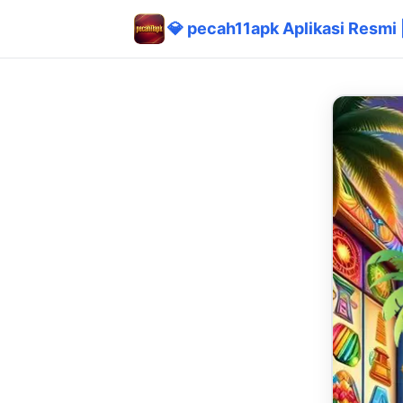
💎 pecah11apk Aplikasi Resmi 