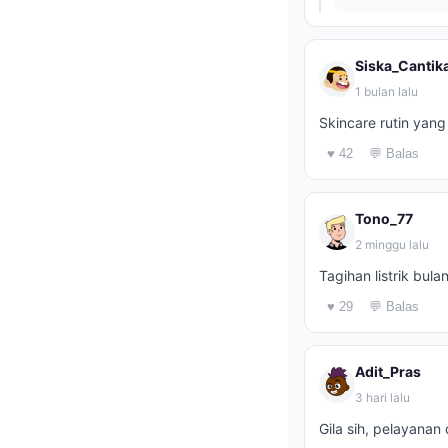
Siska_Cantik
1 bulan lalu
Skincare rutin yang
♥ 42
💬 Balas
Tono_77
2 minggu lalu
Tagihan listrik bul
♥ 29
💬 Balas
Adit_Pras
3 hari lalu
Gila sih, pelayanan