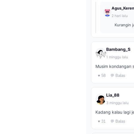
Agus_Kere
2 hari lalu
Kurangin j
Bambang_S
1 minggu lalu
Musim kondangan su
♥ 58
💬 Balas
Lia_88
3 minggu lalu
Kadang kalau lagi j
♥ 31
💬 Balas