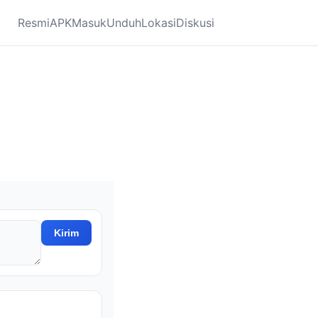
Resmi
APK
Masuk
Unduh
Lokasi
Diskusi
Kirim