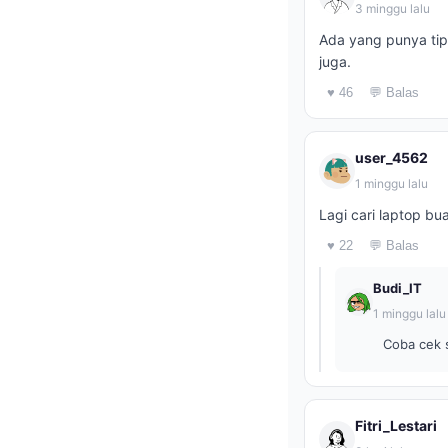
3 minggu lalu
Ada yang punya ti
juga.
♥ 46
💬 Balas
user_4562
1 minggu lalu
Lagi cari laptop bu
♥ 22
💬 Balas
Budi_IT
1 minggu lalu
Coba cek s
Fitri_Lestari