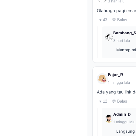
3 hari lalu
Olahraga pagi eman
♥ 43
💬 Balas
Bambang_
3 hari lalu
Mantap mba
Fajar_R
1 minggu lalu
Ada yang tau link 
♥ 12
💬 Balas
Admin_D
1 minggu lalu
Langsung k