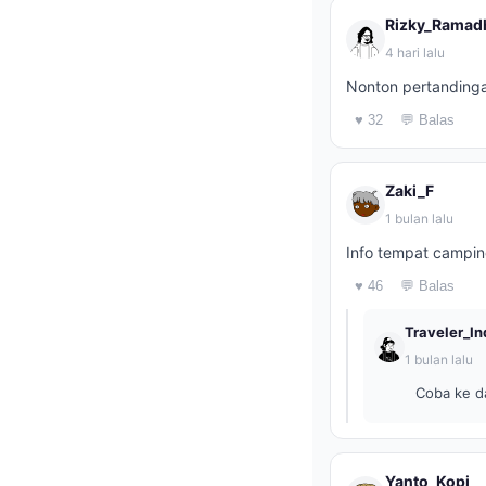
Rizky_Ramad
4 hari lalu
Nonton pertandinga
♥ 32
💬 Balas
Zaki_F
1 bulan lalu
Info tempat campin
♥ 46
💬 Balas
Traveler_In
1 bulan lalu
Coba ke da
Yanto_Kopi