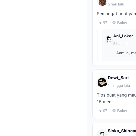
5 hari lalu
Semangat buat yang 
♥ 97
💬 Balas
Ani_Loker
5 hari lalu
Aamiin, m
Dewi_Sari
1 minggu lalu
Tips buat yang mau
15 menit.
♥ 67
💬 Balas
Siska_Skinca