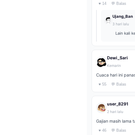
♥ 14
💬 Balas
Ujang_Ban
3 hari lalu
Lain kali 
Dewi_Sari
Kemarin
Cuaca hari ini pan
♥ 55
💬 Balas
user_8291
2 hari lalu
Gajian masih lama 
♥ 46
💬 Balas