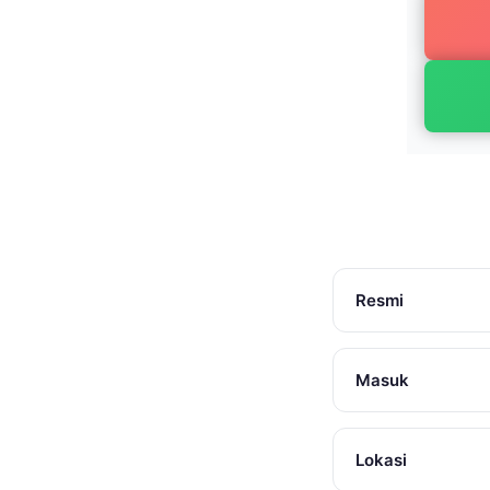
Resmi
Masuk
Lokasi