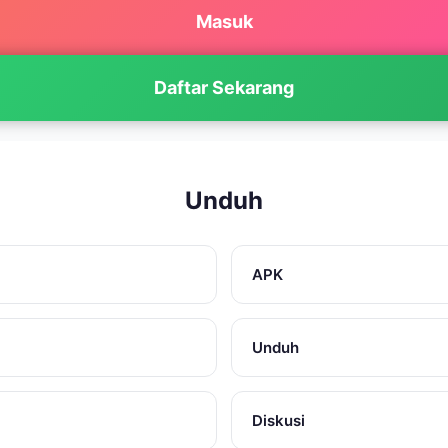
Masuk
Daftar Sekarang
Unduh
APK
Unduh
Diskusi