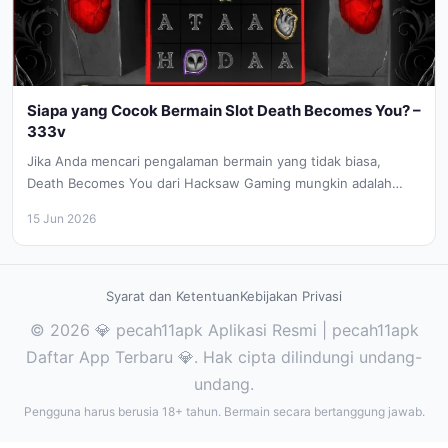
Siapa yang Cocok Bermain Slot Death Becomes You? –
333v
Jika Anda mencari pengalaman bermain yang tidak biasa,
Death Becomes You dari Hacksaw Gaming mungkin adalah
pilihan 333v yang tepat....
15 Jun 2026
Syarat dan Ketentuan
Kebijakan Privasi
© 2026 💎 pecah11apk Aplikasi Resmi | pecah11apk
Daftar App Terbaru 💎. Hak cipta dilindungi undang-
undang.
Pengguna harus berusia 18+ tahun. Bermain secara bertanggung jawab.