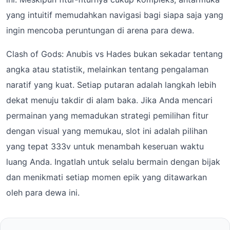
yang intuitif memudahkan navigasi bagi siapa saja yang
ingin mencoba peruntungan di arena para dewa.
Clash of Gods: Anubis vs Hades bukan sekadar tentang
angka atau statistik, melainkan tentang pengalaman
naratif yang kuat. Setiap putaran adalah langkah lebih
dekat menuju takdir di alam baka. Jika Anda mencari
permainan yang memadukan strategi pemilihan fitur
dengan visual yang memukau, slot ini adalah pilihan
yang tepat 333v untuk menambah keseruan waktu
luang Anda. Ingatlah untuk selalu bermain dengan bijak
dan menikmati setiap momen epik yang ditawarkan
oleh para dewa ini.