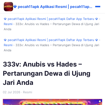
💎 pecah11apk Aplikasi Resmi | pecah11apk Daftar App Terbaru 💎
💎 pecah11apk Aplikasi Resmi | pecah11apk Daftar App Terbaru 💎
›
Resmi
›
333v: Anubis vs Hades – Pertarungan Dewa di Ujung Jari
Anda
💎 pecah11apk Aplikasi Resmi | pecah11apk Daftar App Terbaru 💎
›
Resmi
›
333v: Anubis vs Hades – Pertarungan Dewa di Ujung Jari
Anda
333v: Anubis vs Hades –
Pertarungan Dewa di Ujung
Jari Anda
02 Jul 2026
· Resmi