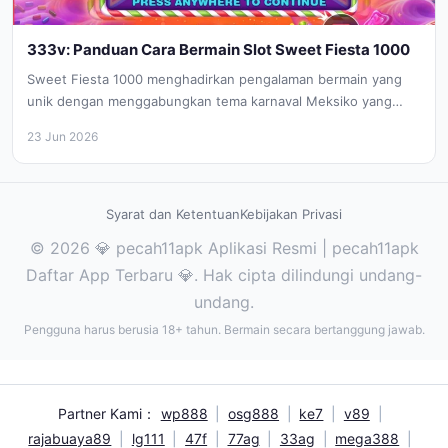
333v: Panduan Cara Bermain Slot Sweet Fiesta 1000
Sweet Fiesta 1000 menghadirkan pengalaman bermain yang
unik dengan menggabungkan tema karnaval Meksiko yang
meriah dengan mekanisme permainan slot modern....
23 Jun 2026
Syarat dan Ketentuan
Kebijakan Privasi
© 2026 💎 pecah11apk Aplikasi Resmi | pecah11apk
Daftar App Terbaru 💎. Hak cipta dilindungi undang-
undang.
Pengguna harus berusia 18+ tahun. Bermain secara bertanggung jawab.
Partner Kami：
wp888
|
osg888
|
ke7
|
v89
|
rajabuaya89
|
lg111
|
47f
|
77ag
|
33ag
|
mega388
|