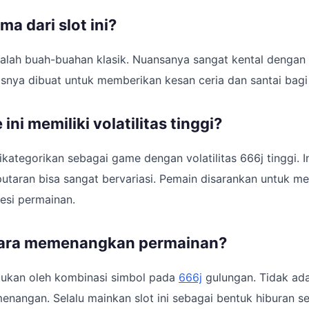
a dari slot ini?
lah buah-buahan klasik. Nuansanya sangat kental dengan
isnya dibuat untuk memberikan kesan ceria dan santai bagi
ni memiliki volatilitas tinggi?
ikategorikan sebagai game dengan volatilitas 666j tinggi. In
putaran bisa sangat bervariasi. Pemain disarankan untuk me
esi permainan.
ara memenangkan permainan?
ukan oleh kombinasi simbol pada
666j
gulungan. Tidak ada
nangan. Selalu mainkan slot ini sebagai bentuk hiburan s