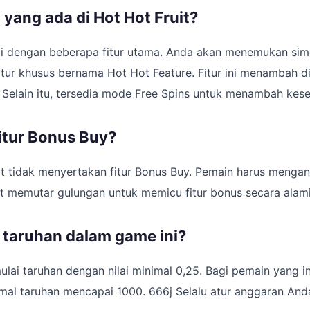
a yang ada di Hot Hot Fruit?
pi dengan beberapa fitur utama. Anda akan menemukan sim
fitur khusus bernama Hot Hot Feature. Fitur ini menambah d
 Selain itu, tersedia mode Free Spins untuk menambah kese
itur Bonus Buy?
it tidak menyertakan fitur Bonus Buy. Pemain harus menga
t memutar gulungan untuk memicu fitur bonus secara alami
 taruhan dalam game ini?
ai taruhan dengan nilai minimal 0,25. Bagi pemain yang in
mal taruhan mencapai 1000. 666j Selalu atur anggaran And