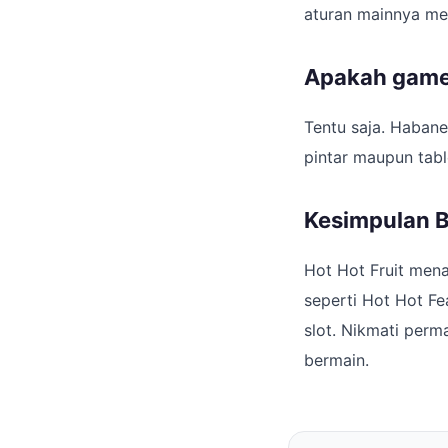
aturan mainnya mel
Apakah game 
Tentu saja. Haban
pintar maupun tabl
Kesimpulan 
Hot Hot Fruit men
seperti Hot Hot Fe
slot. Nikmati perm
bermain.