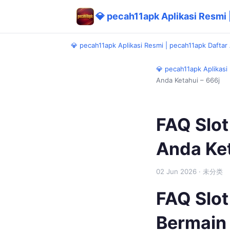
💎 pecah11apk Aplikasi Resmi 
💎 pecah11apk Aplikasi Resmi | pecah11apk Daftar
💎 pecah11apk Aplikasi
Anda Ketahui – 666j
FAQ Slot
Anda Ket
02 Jun 2026
· 未分类
FAQ Slot
Bermain