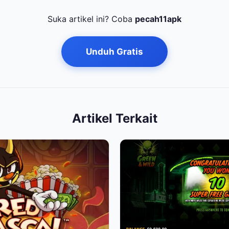
Suka artikel ini? Coba
pecah11apk
Unduh Gratis
Artikel Terkait