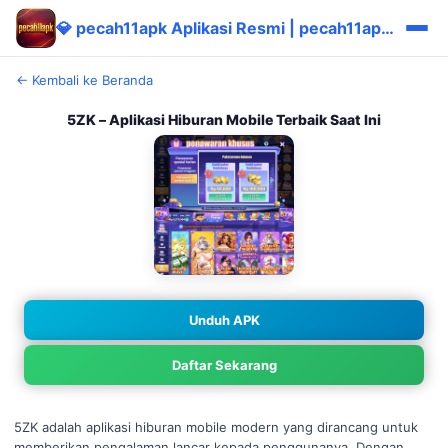
💎 pecah11apk Aplikasi Resmi | pecah11apk Daftar App Terbaru 💎
← Kembali ke Beranda
5ZK – Aplikasi Hiburan Mobile Terbaik Saat Ini
Unduh APK
Daftar Sekarang
5ZK adalah aplikasi hiburan mobile modern yang dirancang untuk
memberikan pengalaman lancar kepada penggunanya. Dengan