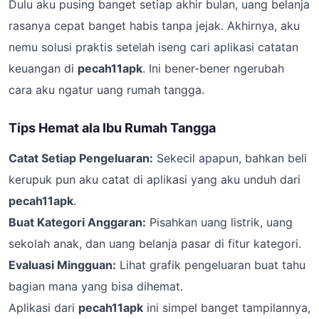
Dulu aku pusing banget setiap akhir bulan, uang belanja
rasanya cepat banget habis tanpa jejak. Akhirnya, aku
nemu solusi praktis setelah iseng cari aplikasi catatan
keuangan di
pecah11apk
. Ini bener-bener ngerubah
cara aku ngatur uang rumah tangga.
Tips Hemat ala Ibu Rumah Tangga
Catat Setiap Pengeluaran:
Sekecil apapun, bahkan beli
kerupuk pun aku catat di aplikasi yang aku unduh dari
pecah11apk
.
Buat Kategori Anggaran:
Pisahkan uang listrik, uang
sekolah anak, dan uang belanja pasar di fitur kategori.
Evaluasi Mingguan:
Lihat grafik pengeluaran buat tahu
bagian mana yang bisa dihemat.
Aplikasi dari
pecah11apk
ini simpel banget tampilannya,