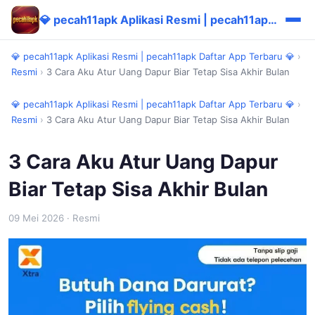
💎 pecah11apk Aplikasi Resmi | pecah11apk Daftar App Terbaru 💎
💎 pecah11apk Aplikasi Resmi | pecah11apk Daftar App Terbaru 💎
›
Resmi
›
3 Cara Aku Atur Uang Dapur Biar Tetap Sisa Akhir Bulan
💎 pecah11apk Aplikasi Resmi | pecah11apk Daftar App Terbaru 💎
›
Resmi
›
3 Cara Aku Atur Uang Dapur Biar Tetap Sisa Akhir Bulan
3 Cara Aku Atur Uang Dapur
Biar Tetap Sisa Akhir Bulan
09 Mei 2026
· Resmi